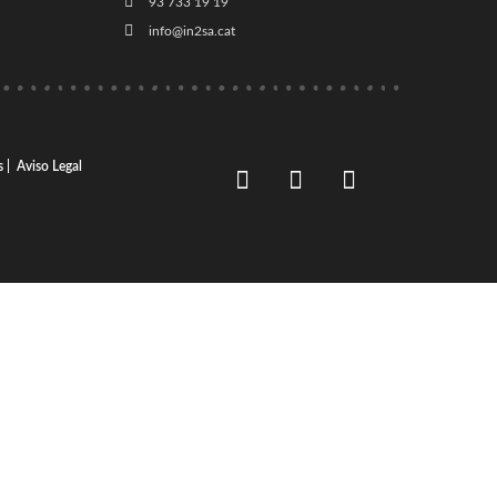
93 733 19 19
info@in2sa.cat
s |
Aviso Legal