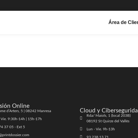
Área de Clie
sión Online
Cloud y Cibersegurid
me d’Arters, 5 | 08242 Manresa
Rda/ Maiols, 1 (local 203B)
 Vie. 9:30h-14h | 15h-17h
08192 St Quirze del Vallès
4 37 05 - Ext 5
Lun - Vie. 9h-13h
@printdossier.com
93 238 13 71