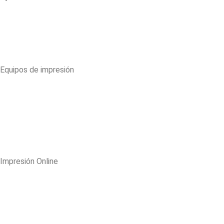
Equipos de impresión
C/Barcelona, 88 | 08242 Manresa
Lun - Vie. 09:00h-13:00h
93 878 42 90 - Ext 2
comercial@remsasl.com
Impresión Online
C/Jaume d’Arters, 5 | 08242 Manresa
Lun - Vie. 9:30h-14h | 15h-17h
93 874 37 05 - Ext 5
print@printdossier.com