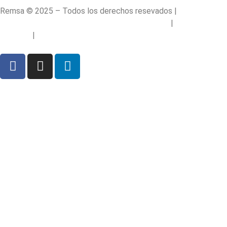
Remsa © 2025 – Todos los derechos resevados |
Politica de
Privacidad |
Condiciones Generales de Compra
|
Política de
Cookies
|
Política de Redes |
Aviso Legal