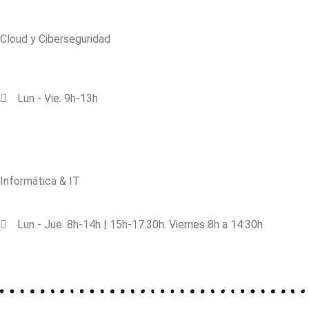
Cloud y Ciberseguridad
Rda/ Maiols, 1 (local 203B)
08192 St Quirze del Vallès
Lun - Vie. 9h-13h
93 238 13 71
info@ciberstorm.com
Informática & IT
C/Doctor Salvà, 148 | 08224 Terrassa
Lun - Jue. 8h-14h | 15h-17:30h. Viernes 8h a 14:30h
93 733 19 19
info@in2sa.cat