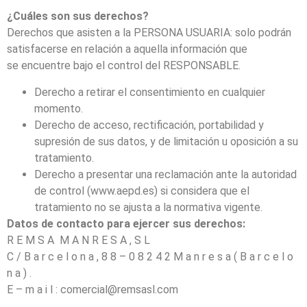
¿Cuáles son sus derechos?
Derechos que asisten a la PERSONA USUARIA: solo podrán
satisfacerse en relación a aquella información que
se encuentre bajo el control del RESPONSABLE.
Derecho a retirar el consentimiento en cualquier
momento.
Derecho de acceso, rectificación, portabilidad y
supresión de sus datos, y de limitación u oposición a su
tratamiento.
Derecho a presentar una reclamación ante la autoridad
de control (www.aepd.es) si considera que el
tratamiento no se ajusta a la normativa vigente.
Datos de contacto para ejercer sus derechos:
R E M S A M A N R E S A , S L
C / B a r c e l o n a , 8 8 – 0 8 2 4 2 M a n r e s a ( B a r c e l o
n a ) .
E – m a i l :
comercial@remsasl.com