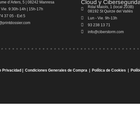
Cloud y Cibersegurid
ume d’Arters, 5 | 08242 Manresa
Rda/ Maiols, 1 (local 203B)
 Vie. 9:30h-14h | 15h-17h
08192 St Quirze del Vallès
4 37 05 - Ext 5
Lun - Vie. 9h-13h
t@printdossier.com
93 238 13 71
info@ciberstorm.com
de Privacidad |
Condiciones Generales de Compra
|
Política de Cookies
|
Polít