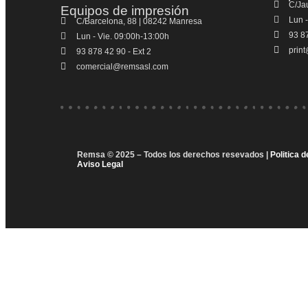
C/Ja
Equipos de impresión
Lun -
C/Barcelona, 88 | 08242 Manresa
93 87
Lun - Vie. 09:00h-13:00h
prin
93 878 42 90 - Ext 2
comercial@remsasl.com
Remsa © 2025 – Todos los derechos resevados |
Politica 
Aviso Legal