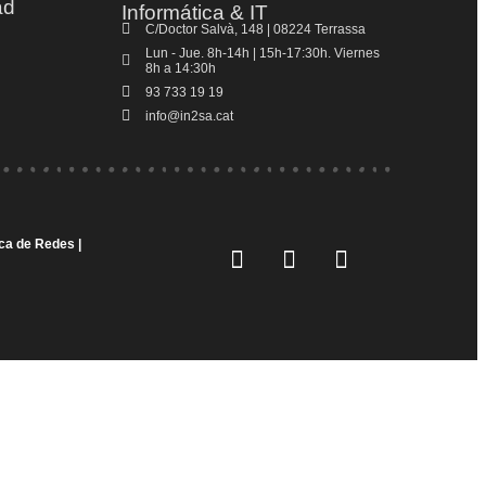
ad
Informática & IT
C/Doctor Salvà, 148 | 08224 Terrassa
Lun - Jue. 8h-14h | 15h-17:30h. Viernes
8h a 14:30h
93 733 19 19
info@in2sa.cat
ica de Redes |